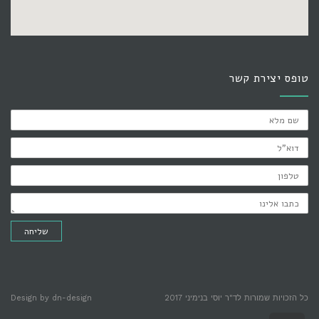
טופס יצירת קשר
שם:
דוא"ל:
טלפון:
ההודעה
שלך:
שליחה
כל הזכויות שמורות לד"ר יוסי בנימיני 2017
dn-design
Design by