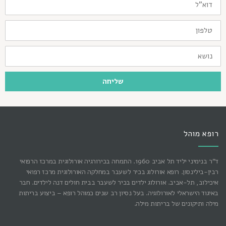
טלפון
נושא
שליחה
רופא מוהל
ד"ר בנימיני יליד תל אביב 1960. התמחה בכירורגיה אורולוגית במרכז הרפואי
רבין-בילינסון. רופא אורולוג בכיר לשעבר במחלקה האורולוגית מרכז רפואי
איכילוב, תל-אביב. אורולוג ילדים בכיר לשעבר בבית חולים דנה לילדים. חבר
באיגוד הישראלי לאורולוגיה. בעל נסיון רב שנים כמוהל רופא – ביצוע בריתות
מילה ותיקונים של בריתות מילה.