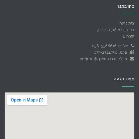
כתובתנו
בית נועה
בר-כוכבא 16, בני ברק
קומה 4
טלפון: 058-5566616
פקס: 077-2344730
מייל: orel100@yahoo.com
מפת הגעה