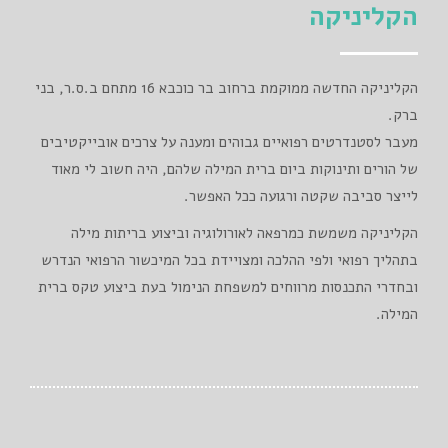
הקליניקה
הקליניקה החדשה ממוקמת ברחוב בר כוכבא 16 מתחם ב.ס.ר, בני
ברק.
מעבר לסטנדרטים רפואיים גבוהים ומענה על צרכים אובייקטיבים
של הורים ותינוקות ביום ברית המילה שלהם, היה חשוב לי מאוד
לייצר סביבה שקטה ורגועה ככל האפשר.
הקליניקה משמשת כמרפאה לאורולוגיה וביצוע בריתות מילה
בתהליך רפואי ולפי ההלכה ומצויידת בכל המיכשור הרפואי הנדרש
ובחדרי התכנסות מרווחים למשפחת הנימול בעת ביצוע טקס ברית
המילה.